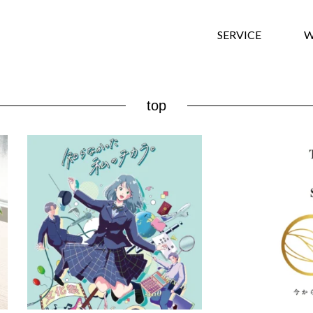
SERVICE
W
top